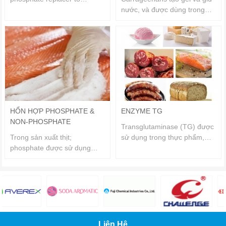
provides high water holding
nước, và được dùng trong
and emulsification properties
chế biết thịt, giúp cải thiện
which are key in creating
cấu trúc sản phẩm.
high quality processed
meats.
HỔN HỢP PHOSPHATE &
ENZYME TG
NON-PHOSPHATE
Transglutaminase (TG) được
Trong sản xuất thịt;
sử dụng trong thực phẩm,
phosphate được sử dụng
đặc biệt trong sản xuất thịt,
nhằm giúp tăng khả năng giữ
giò chả và surimi...vv., nhằm
nước, ổn định và cải thiện
cải thiện cấu trúc và giúp
cấu trúc, giúp nhũ hóa chất
tăng năng suất, giảm giá
béo, kéo dài và làm giảm
thành cho sản phẩm.
phản ứng oxi hóa, cải thiện
mùi vị & cấu trúc sản phẩm.
Liên Hệ