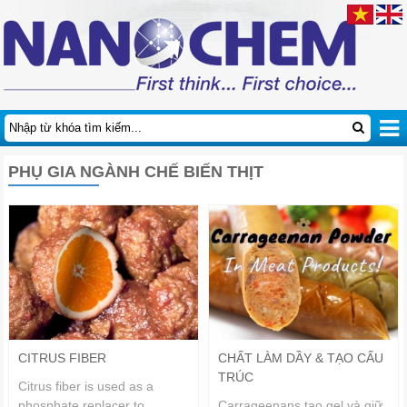
PHỤ GIA NGÀNH CHẾ BIẾN THỊT
CITRUS FIBER
CHẤT LÀM DẦY & TẠO CẤU
TRÚC
Citrus fiber is used as a
phosphate replacer to
Carrageenans tạo gel và giữ