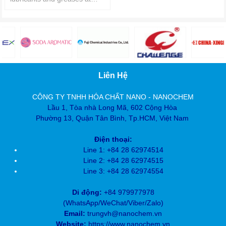
high temperatures and
extend engine oil drain
intervals
Liên Hệ
CÔNG TY TNHH HÓA CHẤT NANO - NANOCHEM
Lầu 1, Tòa nhà Long Mã, 602 Cộng Hòa
Phường 13, Quận Tân Bình, Tp.HCM, Việt Nam
Điện thoại:
Line 1: +84 28 62974514
Line 2: +84 28
62974515
Line 3: +84 28
62974554
Di động:
+84 979977978
(
WhatsApp/WeChat/Viber/Zalo)
Email:
trungvh@nanochem.vn
Website:
https://www.nanochem.vn