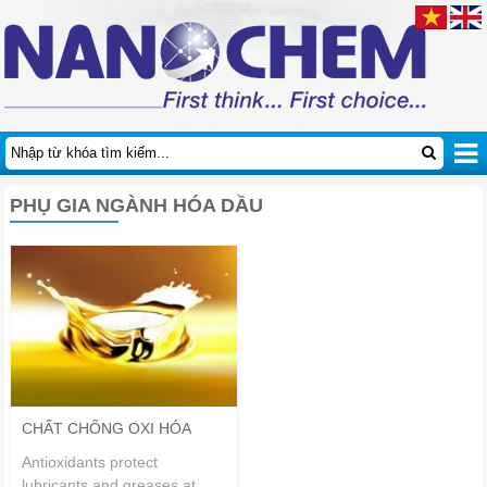
PHỤ GIA NGÀNH HÓA DẦU
CHẤT CHỐNG OXI HÓA
Antioxidants protect
lubricants and greases at