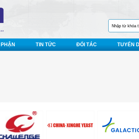
 PHẬN
TIN TỨC
ĐỐI TÁC
TUYỂN 