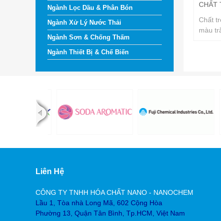
CHẤT 
Ngành Lọc Dầu & Phân Bón
Chất t
Ngành Xử Lý Nước Thải
màu tr
Ngành Sơn & Chống Thấm
Calcin
Ngành Thiết Bị & Chế Biến
Liên Hệ
CÔNG TY TNHH HÓA CHẤT NANO - NANOCHEM
Lầu 1, Tòa nhà Long Mã, 602 Cộng Hòa
Phường 13, Quận Tân Bình, Tp.HCM, Việt Nam