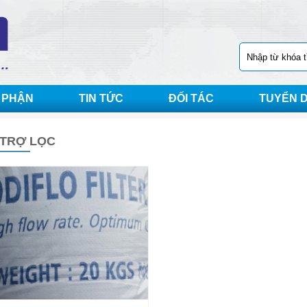
 PHẬN
TIN TỨC
ĐỐI TÁC
TUYỂN 
 TRỢ LỌC