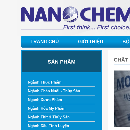
TRANG CHỦ
GIỚI THIỆU
BỘ
CHẤT
SẢN PHẨM
Ngành Thực Phẩm
Ngành Chăn Nuôi - Thủy Sản
Ngành Dược Phẩm
Ngành Hóa Mỹ Phẩm
Ngành Thịt & Thủy Sản
Ngành Dầu Tinh Luyện