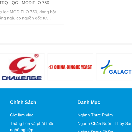
TRỢ LỌC - MODIFLO 750
rợ lọc MODIFLO 750, dạng bột
ắng ngà, có nguồn gốc từ
ed Diatomite.
Chính Sách
Danh Mục
Giờ làm việc
Ngành Thực Phẩm
Thăng tiến và phát triển
Ngành Chăn Nuôi - Thủy Sả
nghề nghiệp
Ngành Dược Phẩm