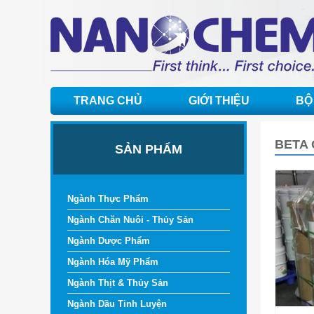
TRANG CHỦ
GIỚI THIỆU
BỘ
BETA 
SẢN PHẨM
Ngành Thực Phẩm
Ngành Chăn Nuôi - Thủy Sản
Ngành Dược Phẩm
Ngành Hóa Mỹ Phẩm
Ngành Thịt & Thủy Sản
Ngành Dầu Tinh Luyện