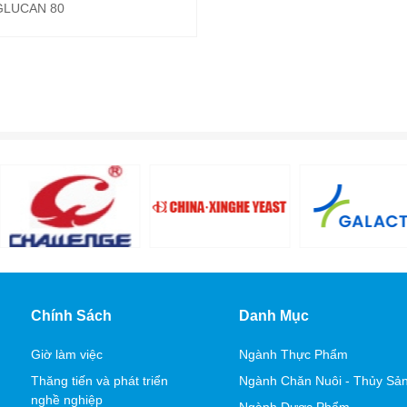
GLUCAN 80
Chính Sách
Danh Mục
Giờ làm việc
Ngành Thực Phẩm
Thăng tiến và phát triển
Ngành Chăn Nuôi - Thủy Sả
nghề nghiệp
Ngành Dược Phẩm