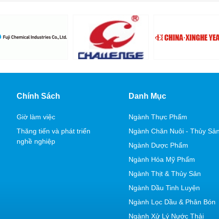
Chính Sách
Danh Mục
Giờ làm việc
Ngành Thực Phẩm
Thăng tiến và phát triển
Ngành Chăn Nuôi - Thủy Sả
nghề nghiệp
Ngành Dược Phẩm
Ngành Hóa Mỹ Phẩm
Ngành Thịt & Thủy Sản
Ngành Dầu Tinh Luyện
Ngành Lọc Dầu & Phân Bón
Ngành Xử Lý Nước Thải