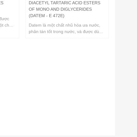
ES
DIACETYL TARTARIC ACID ESTERS
OF MONO AND DIGLYCERIDES
(DATEM - E 472E)
 được
ột chất
Datem là một chất nhũ hóa ưa nước,
ần là
phân tán tốt trong nước, và được dùng
ides,
như là chất phụ gia trong thực phẩm (E
ũ hóa,
472e), đặc biệt trong bánh mì, bông
ực
làn, creamers và whipped
toppings...etc.