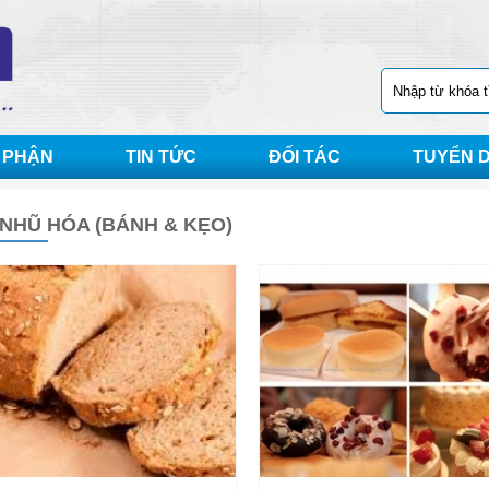
 PHẬN
TIN TỨC
ĐỐI TÁC
TUYỂN 
NHŨ HÓA (BÁNH & KẸO)