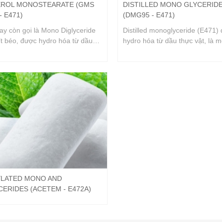
EROL MONOSTEARATE (GMS
DISTILLED MONO GLYCERID
 - E471)
(DMG95 - E471)
y còn gọi là Mono Diglyceride
Distilled monoglyceride (E471)
ít béo, được hydro hóa từ dầu
hydro hóa từ dầu thực vật, là m
t, và là một chất phụ gia (E471)
phụ gia thực phầm có thành ph
ử dụng phổ biến trong sản xuất
các diglycerides và monoglycer
hẩm, hóa mỹ phẩm, dược phẩm,
được sử dụng như một chất nh
ao su...vv.
chất hoạt động bề mặt trong th
phẩm, hóa mỹ phẩm...vv.
LATED MONO AND
CERIDES (ACETEM - E472A)