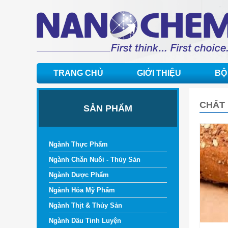
TRANG CHỦ
GIỚI THIỆU
BỘ
CHẤT 
SẢN PHẨM
Ngành Thực Phẩm
Ngành Chăn Nuôi - Thủy Sản
Ngành Dược Phẩm
Ngành Hóa Mỹ Phẩm
Ngành Thịt & Thủy Sản
Ngành Dầu Tinh Luyện