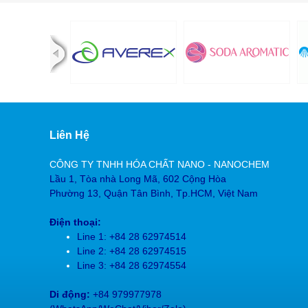
Liên Hệ
CÔNG TY TNHH HÓA CHẤT NANO - NANOCHEM
Lầu 1, Tòa nhà Long Mã, 602 Cộng Hòa
Phường 13, Quận Tân Bình, Tp.HCM, Việt Nam
Điện thoại:
Line 1: +84 28 62974514
Line 2: +84 28
62974515
Line 3: +84 28
62974554
Di động:
+84 979977978