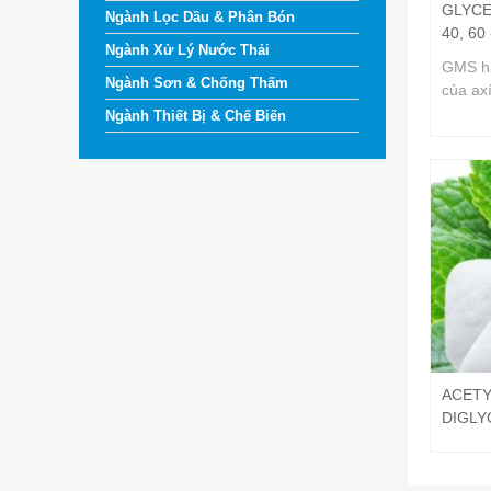
GLYC
Ngành Lọc Dầu & Phân Bón
40, 60
Ngành Xử Lý Nước Thải
GMS ha
Ngành Sơn & Chống Thấm
của ax
thực vậ
Ngành Thiết Bị & Chế Biến
được s
thực p
nhựa, c
ACETY
DIGLY