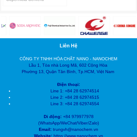
Liên Hệ
CÔNG TY TNHH HÓA CHẤT NANO - NANOCHEM
Lầu 1, Tòa nhà Long Mã, 602 Cộng Hòa
Phường 13, Quận Tân Bình, Tp.HCM, Việt Nam
Điện thoại:
Line 1: +84 28 62974514
Line 2: +84 28
62974515
Line 3: +84 28
62974554
Di động:
+84 979977978
(
WhatsApp/WeChat/Viber/Zalo)
Email:
trungvh@nanochem.vn
Website:
https://www.nanochem.vn