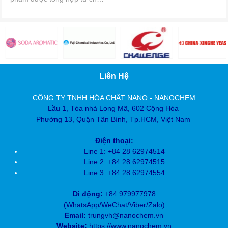
kết dính Urea Formaldehyde
và chất chống kết tụ.
Liên Hệ
CÔNG TY TNHH HÓA CHẤT NANO - NANOCHEM
Lầu 1, Tòa nhà Long Mã, 602 Cộng Hòa
Phường 13, Quận Tân Bình, Tp.HCM, Việt Nam
Điện thoại:
Line 1: +84 28 62974514
Line 2: +84 28
62974515
Line 3: +84 28
62974554
Di động:
+84 979977978
(
WhatsApp/WeChat/Viber/Zalo)
Email:
trungvh@nanochem.vn
Website:
https://www.nanochem.vn