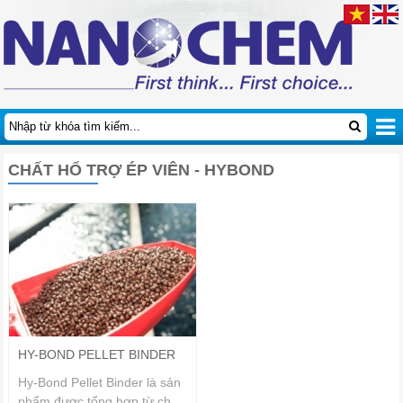
CHẤT HỔ TRỢ ÉP VIÊN - HYBOND
HY-BOND PELLET BINDER
Hy-Bond Pellet Binder là sản
phẩm được tổng hợp từ chất