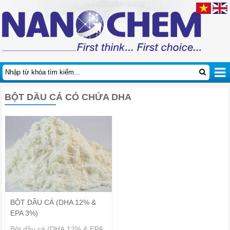
BỘT DẦU CÁ CÓ CHỨA DHA
BỘT DẦU CÁ (DHA 12% &
EPA 3%)
Bột dầu cá (DHA 12% & EPA