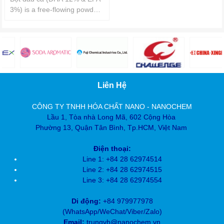
3%) is a free-flowing powder
form of premium fish oil, at
50% load factor, in the
composition content for fatty
acid powder with great
stability and excellent water
solubility. The high proportion
of DHA is retained in the
Liên Hệ
powder, can be applied in
various food for nutrition
CÔNG TY TNHH HÓA CHẤT NANO - NANOCHEM
enhancement.
Lầu 1, Tòa nhà Long Mã, 602 Cộng Hòa
Phường 13, Quận Tân Bình, Tp.HCM, Việt Nam
Điện thoại:
Line 1: +84 28 62974514
Line 2: +84 28
62974515
Line 3: +84 28
62974554
Di động:
+84 979977978
(
WhatsApp/WeChat/Viber/Zalo)
Email:
trungvh@nanochem.vn