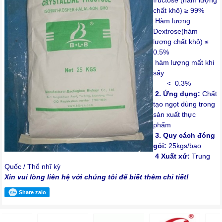
chất khô) ≥ 99%
Hàm lượng
Dextrose(hàm
lượng chất khô) ≤
0.5%
hàm lượng mất khi
sấy
< 0.3%
2. Ứng dụng:
Chất
tạo ngọt dùng trong
sản xuất thực
phẩm
3. Quy cách đóng
gói:
25kgs/bao
4 Xuất xứ:
Trung
Quốc / Thổ nhĩ kỳ
Xin vui lòng liên hệ với chúng tôi để biết thêm chi tiết!
Share zalo