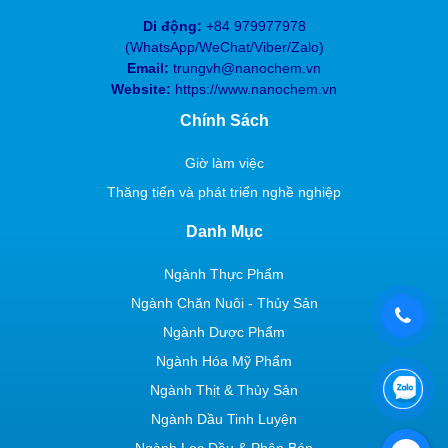
Di động:
+84 979977978
(
WhatsApp/WeChat/Viber/Zalo)
Email:
trungvh@nanochem.vn
Website:
https://www.nanochem.vn
Chính Sách
Giờ làm việc
Thăng tiến và phát triển nghề nghiệp
Danh Mục
Ngành Thực Phẩm
Ngành Chăn Nuôi - Thủy Sản
Ngành Dược Phẩm
Ngành Hóa Mỹ Phẩm
Ngành Thịt & Thủy Sản
Ngành Dầu Tinh Luyện
Ngành Lọc Dầu & Phân Bón