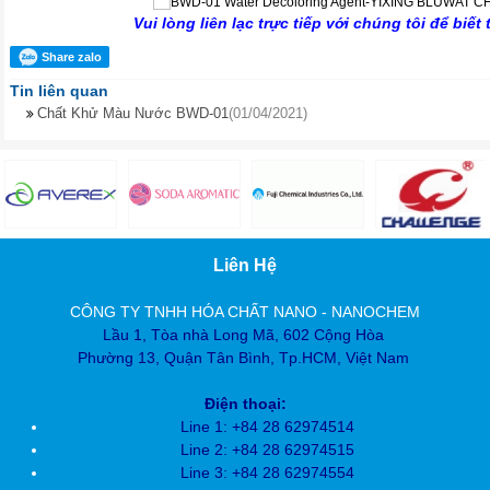
Vui lòng liên lạc trực tiếp với chúng tôi để biế
Share zalo
Tin liên quan
Chất Khử Màu Nước BWD-01
(01/04/2021)
Liên Hệ
CÔNG TY TNHH HÓA CHẤT NANO - NANOCHEM
Lầu 1, Tòa nhà Long Mã, 602 Cộng Hòa
Phường 13, Quận Tân Bình, Tp.HCM, Việt Nam
Điện thoại:
Line 1: +84 28 62974514
Line 2: +84 28
62974515
Line 3: +84 28
62974554