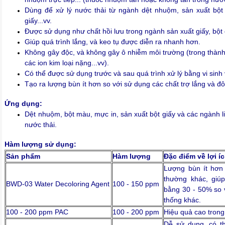
Dùng để xử lý nước thải từ ngành dệt nhuộm, sản xuất bột
giấy...vv.
Được sử dụng như chất hồi lưu trong ngành sản xuất giấy, bột 
Giúp quá trình lắng, và keo tụ được diễn ra nhanh hơn
.
Không gây độc, và không gây ô nhiễm môi trường (trong thàn
các ion kim loại nặng...vv).
Có thể được sử dụng trước và sau quá trình xử lý bằng vi sinh 
Tạo ra lượng bùn ít hơn so với sử dụng các chất trợ lắng và đ
Ứng dụng:
Dệt nhuộm, bột màu, mực in, sản xuất bột giấy và các ngành 
nước thải.
Hàm lượng sử dụng:
Sản phẩm
Hàm lượng
Đặc điểm về lợi í
Lượng bùn ít hơn
thường khác, giúp
BWD-03 Water Decoloring Agent
100 - 150 ppm
bằng
30 - 50% so v
thống khác.
100 - 200 ppm PAC
100 - 200 ppm
Hiệu quả cao trong
Dễ sử dụng, có t