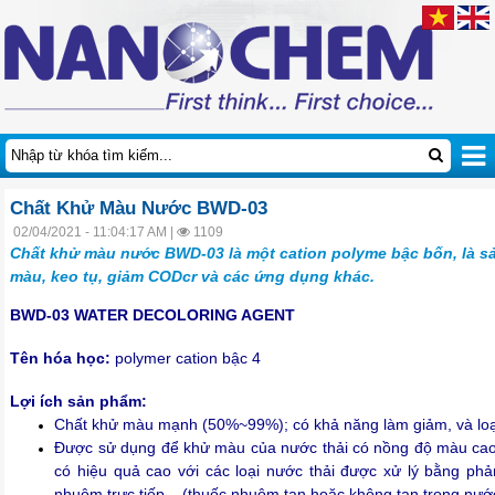
Chất Khử Màu Nước BWD-03
02/04/2021 - 11:04:17 AM |
1109
Chất khử màu nước BWD-03 là một cation polyme bậc bốn, là s
màu, keo tụ, giảm CODcr và các ứng dụng khác.
BWD-03 WATER DECOLORING AGENT
Tên hóa học:
polymer cation bậc 4
Lợi ích sản phẩm:
Chất khử màu mạnh
(50%~99%); c
ó khả năng làm giảm, và lo
Được sử dụng để khử màu của nước thải có nồng độ màu cao
có hiệu quả cao với các loại nước thải được xử lý bằng phả
nhuộm trực tiếp... (thuốc nhuộm tan hoặc không tan trong nướ