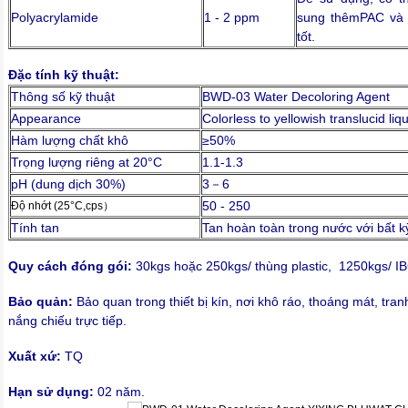
Polyacrylamide
1 - 2 ppm
sung thêmPAC và
tốt
.
Đặc tính kỹ thuật:
Thông số kỹ thuật
BWD-03 Water Decoloring Agent
Appearance
Colorless to yellowish translucid liq
Hàm lượng chất khô
≥50%
Trọng lượng riêng at 20°C
1.1-1.3
pH (dung dịch 30%)
3－6
50 - 250
Độ nhớt (25°C,cps）
Tính tan
Tan hoàn toàn trong nước với bất k
Quy cách đóng gói:
30kgs hoặc 250kgs/ thùng plastic, 1250kgs/ I
Bảo quản:
Bảo quan trong thiết bị kín, nơi khô ráo, thoáng mát, tra
nắng chiếu trực tiếp.
Xuất xứ:
TQ
Hạn sử dụng:
02 năm.